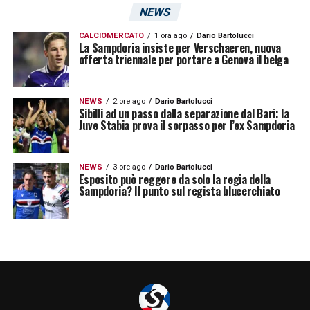
NEWS
Lipsia, Bayer Leverkusen, Stoccarda
e
Bayern Monaco
. L’unico ostacolo è stato un
CALCIOMERCATO
1 ora ago
Dario Bartolucci
La Sampdoria insiste per Verschaeren, nuova
tendine rotuleo infiammato che ne ha
offerta triennale per portare a Genova il belga
limitato la continuità.
NEWS
2 ore ago
Dario Bartolucci
Sibilli ad un passo dalla separazione dal Bari: la
Udinese, il ritiro estivo sarà il banco
Juve Stabia prova il sorpasso per l’ex Sampdoria
di prova
NEWS
3 ore ago
Dario Bartolucci
Quest’estate, quindi, i due ex
Sampdoria
Esposito può reggere da solo la regia della
Sampdoria? Il punto sul regista blucerchiato
avranno l’opportunità di confermare quanto
di buono mostrato in prestito e guadagnarsi
un ruolo da protagonisti nell’
Udinese
. Il ritiro
sarà fondamentale per valutare stato fisico,
maturità tattica e capacità di inserirsi nel
progetto di
Runjaic
, confermando il valore