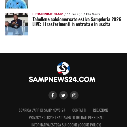
ULTIMISSIME SAMP
11 ore ago
Elia Serra
Tabellone calciomercato estivo Sampdoria 2026
LIVE: i trasferimenti in entrata e in uscita
SCARICA L’APP DI SAMP NEWS 24
CONTATTI
REDAZIONE
PRIVACY POLICY E TRATTAMENTO DEI DATI PERSONALI
INFORMATIVA ESTESA SUI COOKIE (COOKIE POLICY)