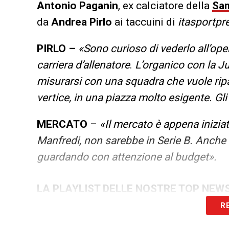
Antonio
Paganin
, ex calciatore della
Sa
da
Andrea
Pirlo
ai taccuini di
itasportpre
PIRLO –
«Sono curioso di vederlo all’ope
carriera d’allenatore
.
L’organico con la J
misurarsi con una squadra che vuole ripa
vertice, in una piazza molto esigente. Gli
MERCATO
–
«Il mercato è appena iniziat
Manfredi, non sarebbe in Serie B. Anche 
guardando con attenzione al budget».
LA PLAYLIST DELLE NOSTRE TOP NEW
R