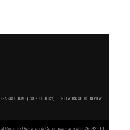
ESA SUI COOKIE (COOKIE POLICY)
NETWORK SPORT REVIEW
al Registro Operatori di Comunicazione al n. 26692 - PI