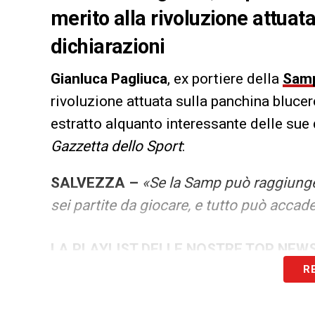
merito alla rivoluzione attuat
dichiarazioni
Gianluca Pagliuca
, ex portiere della
Samp
rivoluzione attuata sulla panchina blucerc
estratto alquanto interessante delle sue 
Gazzetta dello Sport
:
SALVEZZA –
«Se la Samp può raggiung
sei partite da giocare, e tutto può accad
LA PLAYLIST DELLE NOSTRE TOP NEW
R