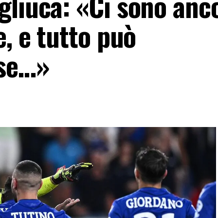
gliuca: «Ci sono anco
e, e tutto può
 se…»