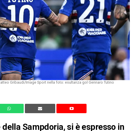
tteo Gribaudi/Image Sport nella foto: esultanza gol Gennaro Tutino
 della Sampdoria, si è espresso in