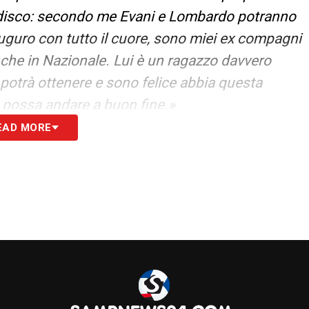
badisco: secondo me Evani e Lombardo potranno
auguro con tutto il cuore, sono miei ex compagni
che in Nazionale. Lui è un ragazzo davvero
 potrà ottenere e sono felice abbia questa
 possa andare a buon fine.»
EAD MORE
re la salvezza? Assolutamente. Ci sono ancora
ere, anche se adesso sei terzultima.»
S