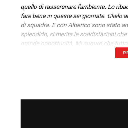
quello di rasserenare l’ambiente. Lo ri
fare bene in queste sei giornate. Glielo 
di squadra. E con Alberico sono stato an
splendido, si merita le soddisfazioni che
grande opportunità. Mi auguro che tutto
R
SALVEZZA –
«Se la Samp può raggiunge
sei partite da giocare, e tutto può accad
LA PLAYLIST DELLE NOSTRE TOP NEW