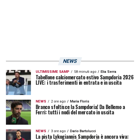
scaduto di
Baniya
. Unico neo il gol subito nel
finale di primo tempo, complice però una
deviazione di
Akinsanmiro
. Il periodo di
riposo è dunque servito, e l’ex
Udinese
sembra essere pronto per tornare decisivo in
Serie B
.
NEWS
ULTIMISSIME SAMP
58 minuti ago
Elia Serra
LA PLAYLIST DELLE NOSTRE TOP NEWS
Tabellone calciomercato estivo Sampdoria 2026
LIVE: i trasferimenti in entrata e in uscita
NEWS
2 ore ago
Maria Floris
Branco sfoltisce la Sampdoria! Da Bellemo a
Ferri: tutti i nodi del mercato in uscita
NEWS
3 ore ago
Dario Bartolucci
La pista Lykogiannis Sampdoria è ancora viva: