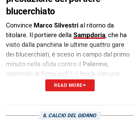
blucerchiato
Convince
Marco Silvestri
al ritorno da
titolare. Il portiere della
Sampdoria
, che ha
visto dalla panchina le ultime quattro gare
dei blucerchiati, è sceso in campo dal primo
minuto nella sfida contro il
Palermo
,
mettendo la firma sull’1-1 finale con una
prestazione molto positiva.
READ MORE
Come sottolinea
Il Secolo XIX
, nonostante le
tante imprecisioni dei rosanero, quando
IL CALCIO DEL GIORNO
chiamato in causa l’estremo difensore
doriano si è sempre fatto trovare sempre
pronto, come sul colpo di testa a tempo