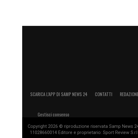
LA PLAYLIST DELLE NOSTRE TOP NEW
SCARICA L’APP DI SAMP NEWS 24
CONTATTI
REDAZION
Gestisci consenso
Copyright 2026 © riproduzione riservata Samp News 24 -
11028660014 Editore e proprietario: Sport Review S.r.l