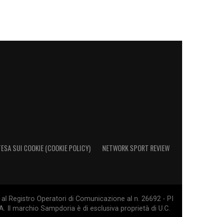
ESA SUI COOKIE (COOKIE POLICY)
NETWORK SPORT REVIEW
al Registro Operatori di Comunicazione al n. 26692 - PI
. Il marchio Sampdoria è di esclusiva proprietà di U.C.