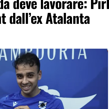
 deve lavorare: Pirl
t dall’ex Atalanta