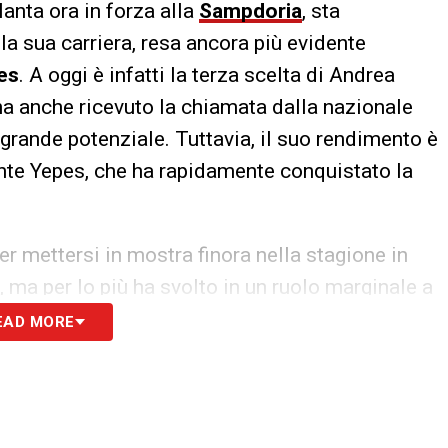
lanta ora in forza alla
Sampdoria
, sta
la sua carriera, resa ancora più evidente
es
. A oggi è infatti la terza scelta di Andrea
 ha anche ricevuto la chiamata dalla nazionale
 grande potenziale. Tuttavia, il suo rendimento è
nte Yepes, che ha rapidamente conquistato la
r mettersi in mostra finora nella stagione in
 ma per lo più ha svolto in un ruolo marginale a
ha cambiato ruolo. Adattato da centrocampista
EAD MORE
di reinventarsi e acquisire esperienza. La sfida
ap che lo separa da Yepes nella graduatoria
dattamento di Panada a un ruolo di mezzala
.