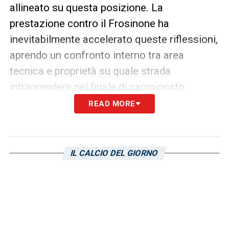
allineato su questa posizione. La
prestazione contro il Frosinone ha
inevitabilmente accelerato queste riflessioni,
aprendo un confronto interno tra area
tecnica e proprietà su quale strada
intraprendere nel finale di campionato.
READ MORE
ASCOLTA SAMP NEWS 24!
IL CALCIO DEL GIORNO
Non hai tempo di leggere? Ascolta il
nostro podcast con le ultime notizie
blucerchiate.
Clicca qui!