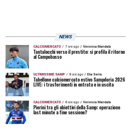
Panchina Sampdoria, Fredberg più
prudente sulla decisione
La situazione però non è del tutto condivisa
NEWS
da tutte le componenti societarie.
Jesper
CALCIOMERCATO
7 ore ago
Veronica Mandalà
Tantalocchi verso il prestito: si profila il ritorno
Fredberg
, dirigente dell’area sportiva
al Campobasso
blucerchiata, non sarebbe completamente
convinto dell’opportunità di cambiare
ULTIMISSIME SAMP
8 ore ago
Elia Serra
Tabellone calciomercato estivo Sampdoria 2026
allenatore in questo momento della stagione.
LIVE: i trasferimenti in entrata e in uscita
La componente non italiana della società
preferirebbe prendersi più tempo per valutare
CALCIOMERCATO
8 ore ago
Veronica Mandalà
attentamente la situazione, anche se la
Pierini tra gli obiettivi della Samp: operazione
last minute a fine sessione?
prova molto deludente della Sampdoria
contro il Frosinone resta un elemento