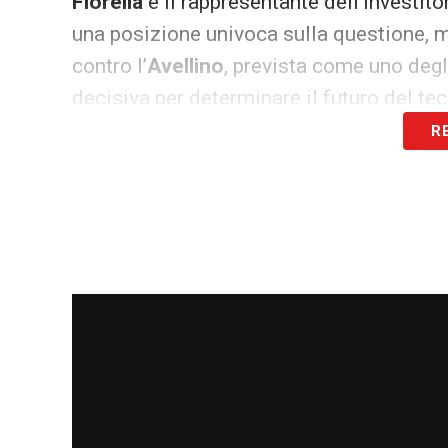
Fiorella
e il rappresentante dell’investit
una posizione univoca sulla questione, m
contro l’
Avellino
, prevista come uno degl
decisiva per determinare il futuro del te
R
Nel frattempo, la figlia di Attilio Lombar
del padre, usando toni molto chiari e per
una settimana cruciale, con il destino de
salvezza che si fa ogni giorno più intens
LA PLAYLIST DELLE NOSTRE TOP NEW