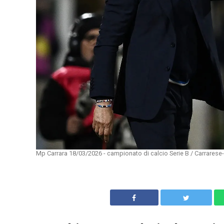
Mp Carrara 18/03/2026 - campionato di calcio Serie B / Carrarese