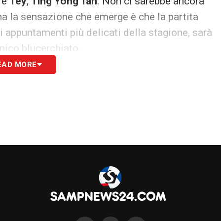
ore
Tey
,
Ting Yong Tan
. Non ci sarebbe ancora
a la sensazione che emerge è che la partita
i appuntamenti più delicati della stagione, sarà
cnico blucerchiato.
EAD MORE
do,
Chiara
, ha preso la parola sui social in difesa
entori. La Sampdoria si prepara quindi a vivere
l suo allenatore in sospeso e una lotta per la
a!
S