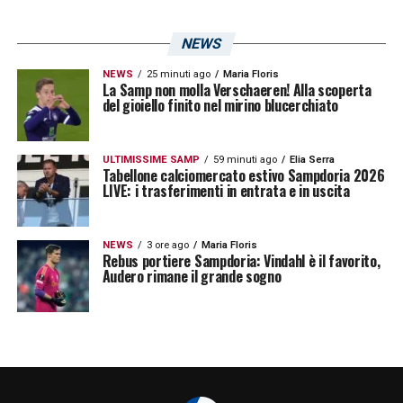
Mantova
caratterizzato da una proposta di
gioco moderna e propositiva, rappresenta
NEWS
una tentazione concreta. Il tecnico non è un
NEWS
25 minuti ago
Maria Floris
La Samp non molla Verschaeren! Alla scoperta
volto nuovo a Genova, avendo vestito la
del gioiello finito nel mirino blucerchiato
casacca blucerchiata da calciatore tra il
2000 e il 2002. Il suo stile “giochista”
ULTIMISSIME SAMP
59 minuti ago
Elia Serra
Tabellone calciomercato estivo Sampdoria 2026
potrebbe adattarsi alle necessità di una
LIVE: i trasferimenti in entrata e in uscita
Samp che deve ricostruire la propria identità
sportiva!
NEWS
3 ore ago
Maria Floris
Rebus portiere Sampdoria: Vindahl è il favorito,
Audero rimane il grande sogno
Prospettive e attesa per la panchina
della Sampdoria
Il casting rimane aperto e le prossime ore
saranno decisive per comprendere in che