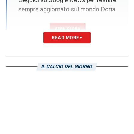
sempre aggiornato sul mondo Doria.
SEGUICI ORA
READ MORE
L’opzione italiana per la panchina
della Sampdoria
IL CALCIO DEL GIORNO
Sebbene la pista straniera appaia la più
percorribile, nelle ultime ore sono emerse
nuove suggestioni legate al panorama
tecnico italiano. Con il tramonto di alcune
ipotesi iniziali, ha ripreso quota il profilo di
Davide Possanzini
. L’allenatore, allievo di
Roberto De Zerbi
e reduce da un triennio a