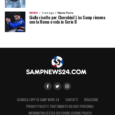
NEWS
3 ore ago
Maria Floris
Giallo risolto per Cherubini! L’ex Samp rinnova
con la Roma e vola in Serie B
SCARICA L’APP DI SAMP NEWS 24
CONTATTI
REDAZIONE
PRIVACY POLICY E TRATTAMENTO DEI DATI PERSONALI
INFORMATIVA ESTESA SUI COOKIE (COOKIE POLICY)