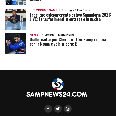
In questo contesto di stand-by si inserisce la
ULTIMISSIME SAMP
3 ore ago
Elia Serra
Sampdoria
, club proprietario del cartellino. I
Tabellone calciomercato estivo Sampdoria 2026
LIVE: i trasferimenti in entrata e in uscita
blucerchiati monitorano da lontano
l’evoluzione degli eventi, pronti a riaccogliere
NEWS
4 ore ago
Maria Floris
alla base il classe 2008 qualora i capitolini
Giallo risolto per Cherubini! L’ex Samp rinnova
con la Roma e vola in Serie B
decidessero di non esercitare il riscatto. Il
club ligure è alla finestra, consapevole che il
destino di Paratici dipenderà esclusivamente
dalle prossime mosse dei capitolini.
LA PLAYLIST DELLE NOSTRE TOP NEWS