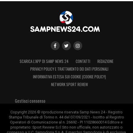
SCARICA L’APP DI SAMP NEWS 24
CONTATTI
REDAZIONE
PRIVACY POLICY E TRATTAMENTO DEI DATI PERSONALI
INFORMATIVA ESTESA SUI COOKIE (COOKIE POLICY)
NETWORK SPORT REVIEW
Gestisci consenso
Copyright 2026 © riproduzione riservata Samp News 24 - Registro
Stampa Tribunale di Torino n. 44 del 07/09/2021 - Iscritto al Registro
Operatori di Comunicazione al n. 26692 - PI 11028660014 Editore e
proprietario: Sport Review S.r.l Sito non ufficiale, non autorizzato o
connesso a U.C. Sampdoria S.p.A. Il marchio Sampdoria è di esclusiva