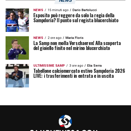
NEWS
Tarenzi.
NEWS
15 minuti ago
Dario Bartolucci
Esposito può reggere da solo la regia della
Sampdoria? Il punto sul regista blucerchiato
Classifica Serie A Femminile
2022/23: la posizione della
NEWS
2 ore ago
Maria Floris
La Samp non molla Verschaeren! Alla scoperta
Sampdoria Women
del gioiello finito nel mirino blucerchiato
Roma 42
ULTIMISSIME SAMP
3 ore ago
Elia Serra
Juventus 34
Tabellone calciomercato estivo Sampdoria 2026
LIVE: i trasferimenti in entrata e in uscita
Fiorentina 34
Inter 32
Milan 28
Pomigliano 14
Sassuolo 11
Como 11