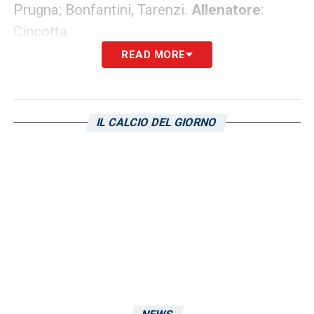
Prugna; Bonfantini, Tarenzi.
Allenatore
:
Cincotta.
READ MORE
Convocate Sampdoria Women: le
blucerchiate chiamate da Cincotta
per il match
IL CALCIO DEL GIORNO
Portieri:
Fabiano, Odden, Tampieri.
Difensori:
Battistini, De Rita, Giordano,
Oliviero, Panzeri, Pettenuzzo, Pisani.
Centrocampisti:
Čonč, Cuschieri, Fallico,
Prugna, Re, Regazzoli.
Attaccanti:
Bonfantini, Cedeño, Lopez,