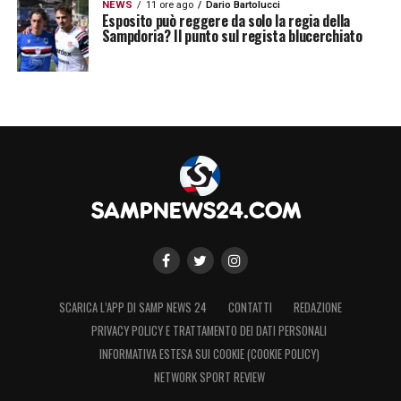
NEWS
11 ore ago
Dario Bartolucci
Esposito può reggere da solo la regia della
Sampdoria? Il punto sul regista blucerchiato
SCARICA L’APP DI SAMP NEWS 24
CONTATTI
REDAZIONE
PRIVACY POLICY E TRATTAMENTO DEI DATI PERSONALI
INFORMATIVA ESTESA SUI COOKIE (COOKIE POLICY)
NETWORK SPORT REVIEW