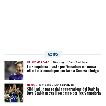
impegno casalingo. Tutto dipenderà dalle
risposte che Pedrola fornirà nei prossimi
allenamenti, ma le sensazioni, al momento,
sono positive: la
Sampdoria
può tirare un
sospiro di sollievo.
LE DICHIARAZIONI DI GREGUCCI SU
PEDROLA
NEWS
CALCIOMERCATO
10 ore ago
Dario Bartolucci
La Sampdoria insiste per Verschaeren, nuova
LA PLAYLIST DELLE NOSTRE TOP NEWS
offerta triennale per portare a Genova il belga
NEWS
10 ore ago
Dario Bartolucci
Sibilli ad un passo dalla separazione dal Bari: la
Juve Stabia prova il sorpasso per l’ex Sampdoria