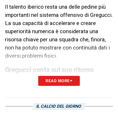
Il talento iberico resta una delle pedine più
importanti nel sistema offensivo di Gregucci.
La sua capacità di accelerare e creare
superiorità numerica è considerata una
risorsa chiave per una squadra che, finora,
non ha potuto mostrare con continuità dati i
diversi problemi fisici.
Gregucci conta sul suo ritorno
L’allenatore dei blucerchiati spera di riavere
READ MORE
al più presto il suo trequartista per dare
maggiore imprevedibilità alla manovra.
L’obiettivo è evitare ricadute e garantirgli un
IL CALCIO DEL GIORNO
pieno recupero in vista del prossimo