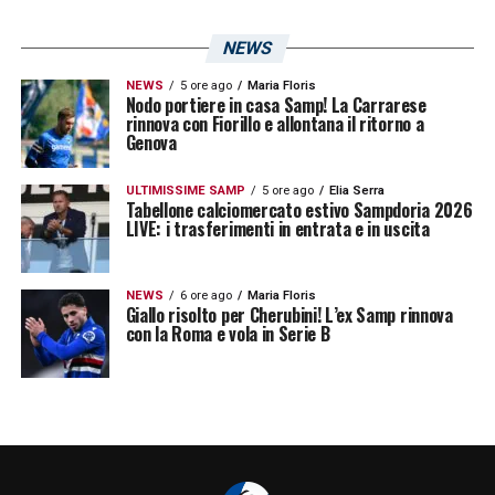
qualità nell’uno contro uno.
NEWS
La Sampdoria osserva e spera
NEWS
5 ore ago
Maria Floris
Nodo portiere in casa Samp! La Carrarese
nell’incasso
rinnova con Fiorillo e allontana il ritorno a
Genova
Per la
Sampdoria
, l’eventuale riscatto di
ULTIMISSIME SAMP
5 ore ago
Elia Serra
Pedrola
rappresenterebbe una soluzione
Tabellone calciomercato estivo Sampdoria 2026
LIVE: i trasferimenti in entrata e in uscita
utile sotto più aspetti. Da una parte
permetterebbe di monetizzare su un
NEWS
6 ore ago
Maria Floris
giocatore che a Genova non è riuscito a
Giallo risolto per Cherubini! L’ex Samp rinnova
con la Roma e vola in Serie B
trovare continuità, dall’altra libererebbe
spazio tecnico e salariale in vista della
ricostruzione estiva.
Il talento dello spagnolo non è mai stato in