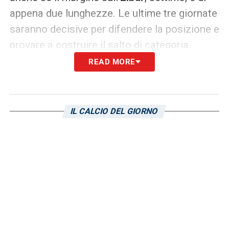
appena due lunghezze. Le ultime tre giornate
saranno decisive per difendere la posizione e
provare a costruire il salto di categoria.
READ MORE
In questo finale
Pedrola
può diventare una
risorsa importante. Finora ha raccolto
15
presenze
, di cui
5 da titolare
, segnando
4
IL CALCIO DEL GIORNO
gol
. Il dato più interessante riguarda però il
momento recente:
3 reti nelle ultime 6
partite
, decisive nei successi contro
Huesca
,
Leganes
e
Real Valladolid
.
Numeri che raccontano un giocatore in
fiducia, capace di incidere partendo largo,
attaccando l’area e sfruttando la propria