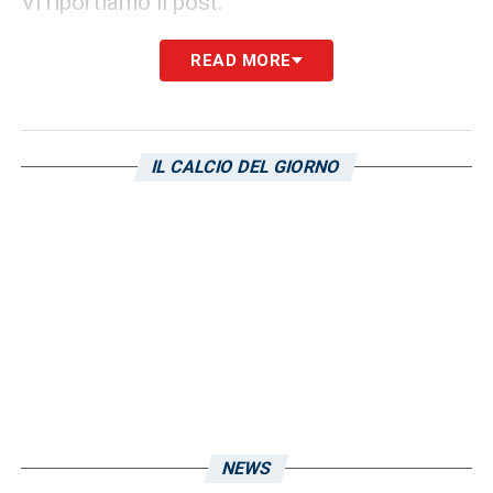
Vi riportiamo il post.
SEGUI LE ULTIME NOVITA’ SULLA
READ MORE
SAMPDORIA
IL CALCIO DEL GIORNO
Visualizza questo post su Instagram
NEWS