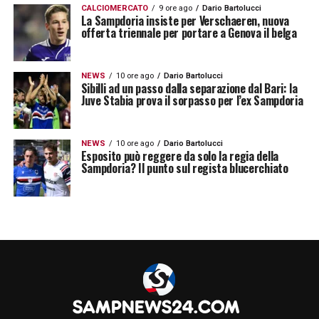
CALCIOMERCATO
9 ore ago
Dario Bartolucci
La Sampdoria insiste per Verschaeren, nuova
offerta triennale per portare a Genova il belga
NEWS
10 ore ago
Dario Bartolucci
Sibilli ad un passo dalla separazione dal Bari: la
Juve Stabia prova il sorpasso per l’ex Sampdoria
U
n post condiviso da Estanislau Pedrola (@estaanispf)
NEWS
10 ore ago
Dario Bartolucci
Esposito può reggere da solo la regia della
Sampdoria? Il punto sul regista blucerchiato
LA PLAYLIST DELLE NOSTRE TOP NEWS