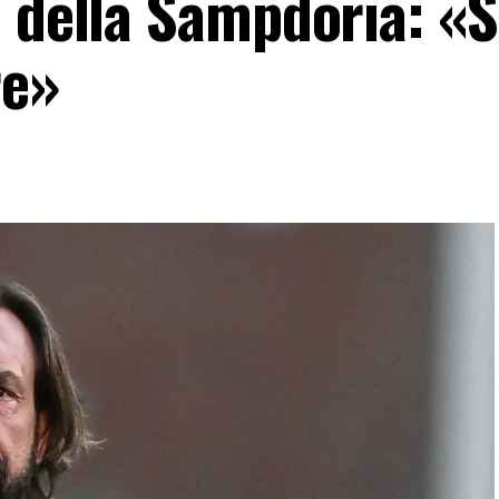
o della Sampdoria: «S
re»