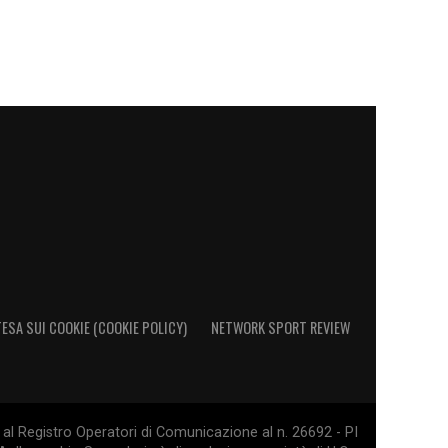
ESA SUI COOKIE (COOKIE POLICY)
NETWORK SPORT REVIEW
al Registro Operatori di Comunicazione al n. 26692 - PI