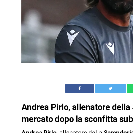
Andrea Pirlo, allenatore della
mercato dopo la sconfitta subi
Andrea Pirlo
, allenatore della
Sampdori