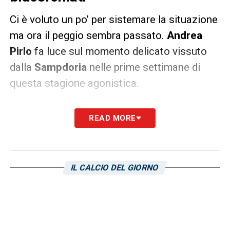
Ci è voluto un po’ per sistemare la situazione
ma ora il peggio sembra passato.
Andrea
Pirlo
fa luce sul momento delicato vissuto
dalla
Sampdoria
nelle prime settimane di
questa stagione agonistica.
PIRLO
– «
Noi siamo sempre stati tranquilli.
READ MORE
Non è stato facile riorganizzare una società
da zero, hanno dovuto sistemare un sacco di
cose. Ma a noi non è mai mancato niente,
IL CALCIO DEL GIORNO
mai un problema. Importante è fare i
risultati, poi le cose vanno da sole. Il gruppo
c’è, è sano, non saremmo qui a migliorarci
ogni giorno. Stiamo lavorando con ragazzi