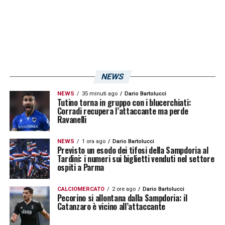
bravi, che si impegnano al 100%, che
credono nel lavoro e questo ci a stare sereni.
Abbiamo dimostrazioni quotidiani anche da
chi non gioca che è sempre partecipe. Tutti
avranno modo di giocare. Il gruppo è unito e
NEWS
coeso
».
NEWS
35 minuti ago
Dario Bartolucci
Tutino torna in gruppo con i blucerchiati:
Corradi recupera l’attaccante ma perde
LA PLAYLIST DELLE NOSTRE TOP NEWS
Ravanelli
NEWS
1 ora ago
Dario Bartolucci
Previsto un esodo dei tifosi della Sampdoria al
Tardini: i numeri sui biglietti venduti nel settore
ospiti a Parma
CALCIOMERCATO
2 ore ago
Dario Bartolucci
Pecorino si allontana dalla Sampdoria: il
Catanzaro è vicino all’attaccante