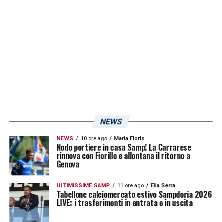
colleghi, il Brescia minaccia di rivolgersi
prima al TAR (e si dovrebbe aspettare un’altra
sentenza), poi al collegio di garanzia del
CONI ed infine se fosse necessario anche al
Consiglio di Stato. Ora i play out potrebbero
essere davvero a rischio.
LA PLAYLIST DELLE NOSTRE TOP NEWS
NEWS
NEWS
10 ore ago
Maria Floris
Nodo portiere in casa Samp! La Carrarese
rinnova con Fiorillo e allontana il ritorno a
Genova
ULTIMISSIME SAMP
11 ore ago
Elia Serra
Tabellone calciomercato estivo Sampdoria 2026
LIVE: i trasferimenti in entrata e in uscita