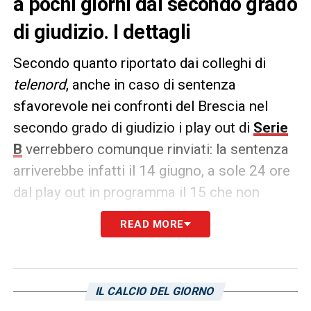
a pochi giorni dal secondo grado
di giudizio. I dettagli
Secondo quanto riportato dai colleghi di
telenord
, anche in caso di sentenza
sfavorevole nei confronti del Brescia nel
secondo grado di giudizio i play out di
Serie
B
verrebbero comunque rinviati: la sentenza
arriverebbe infatti il 14 giugno, a sole 24 ore
dal play out in programma il 15 che non
darebbe tempo a livello né organizzativo né
READ MORE
logistico a
Sampdoria
e Salernitana.
Non solo, però. Sì, perché anche in caso di
sentenza sfavorevole, sempre secondo i
IL CALCIO DEL GIORNO