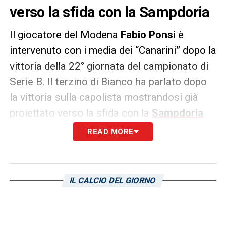
verso la sfida con la Sampdoria
Il giocatore del Modena
Fabio Ponsi
è
intervenuto con i media dei “Canarini” dopo la
vittoria della 22° giornata del campionato di
Serie B. Il terzino di Bianco ha parlato dopo
la vittoria sulla capolista mostrandosi già
proiettato verso la sfida con la
Sampdoria
.
Le sue parole:
READ MORE
«Continuità? Questa partita deve darci
fiducia perché è quella che ti fa fare le cose
IL CALCIO DEL GIORNO
bene, dobbiamo proseguire su questa
strada. Ovviamente in tutti i campionati
arrivano i momenti negativi, quando arrivano