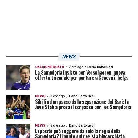
l’importante è rialzarsi come abbiamo fatto
oggi e non mollare di un centimetro ma anzi
continuare ad alzare l’asticella»
.
LA PLAYLIST DELLE NOSTRE TOP NEWS
NEWS
CALCIOMERCATO
7 ore ago
Dario Bartolucci
La Sampdoria insiste per Verschaeren, nuova
offerta triennale per portare a Genova il belga
NEWS
8 ore ago
Dario Bartolucci
Sibilli ad un passo dalla separazione dal Bari: la
Juve Stabia prova il sorpasso per l’ex Sampdoria
NEWS
8 ore ago
Dario Bartolucci
Esposito può reggere da solo la regia della
Sampdoria? Il punto sul regista blucerchiato