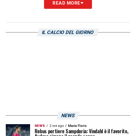
READ MORE
Linea verde e staff condiviso:
l’intesa tra il club e Possanzini
I punti di contatto emersi durante l’incontro
IL CALCIO DEL GIORNO
descritto da
Telenord
riguardano la totale
disponibilità di Possanzini a lavorare con i
giovani talenti, assecondando la linea verde
della società. Inoltre, l’allenatore ha aperto
alla possibilità di integrare il proprio staff
con collaboratori già organici alla Sampdoria.
Questa totale comunione d’intenti potrebbe
portare alla definitiva fumata bianca nei
NEWS
prossimi giorni.
NEWS
2 ore ago
Maria Floris
Rebus portiere Sampdoria: Vindahl è il favorito,
LA PLAYLIST DELLE NOSTRE TOP NEWS