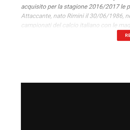
acquisito per la stagione 2016/2017 le pr
Attaccante, nato Rimini il 30/06/1986, ne
campionati del calcio italiano con le ma
R
LA PLAYLIST DELLE NOSTRE TOP NEW