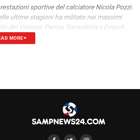
estazioni sportive del calciatore Nicola Pozzi.
lle ultime stagioni ha militato nei massimi
glie del Vicenza, Parma, Sampdoria e Empoli.
EAD MORE
S