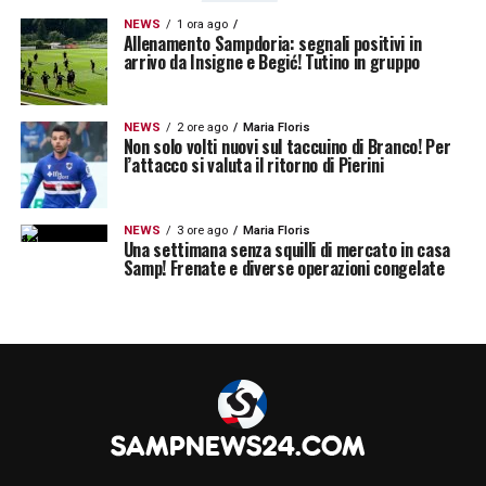
per i toscani di riscrivere una piccola parte
NEWS
1 ora ago
Allenamento Sampdoria: segnali positivi in
della loro storia, riducendo le distanze da un
arrivo da Insigne e Begić! Tutino in gruppo
club, la Sampdoria, che nel totale degli
scontri diretti ha quasi sempre avuto la
NEWS
2 ore ago
Maria Floris
Non solo volti nuovi sul taccuino di Branco! Per
meglio.
l’attacco si valuta il ritorno di Pierini
LA PLAYLIST DELLE NOSTRE TOP NEWS
NEWS
3 ore ago
Maria Floris
Una settimana senza squilli di mercato in casa
Samp! Frenate e diverse operazioni congelate