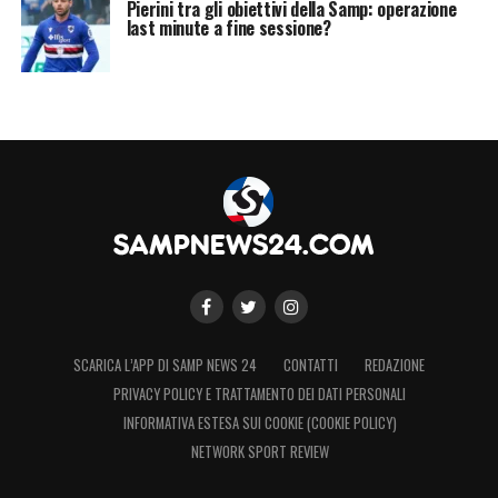
Pierini tra gli obiettivi della Samp: operazione
last minute a fine sessione?
dietro un cappuccio e approfittare del buio
per deturpare e distruggere è un gesto
infame, che nulla ha a che vedere con il
calcio. Sarete soddisfatti, “carissimi”, del
vostro miserabile comportamento, e mi
piace pensare che, fortunatamente siate una
sparuta minoranza. Avete cancellato una
scritta e bruciato qualche sciarpa. Ma non
esiste vernice e non esiste fuoco in grado di
cancellare il valore degli Uomini e cui il Molo
SCARICA L’APP DI SAMP NEWS 24
CONTATTI
REDAZIONE
è dedicato. Angelo Vaccarezza, Presidente
PRIVACY POLICY E TRATTAMENTO DEI DATI PERSONALI
Sampdoria Club Luca Vialli e Bobby Gol»
.
INFORMATIVA ESTESA SUI COOKIE (COOKIE POLICY)
NETWORK SPORT REVIEW
LA PLAYLIST DELLE NOSTRE TOP NEWS