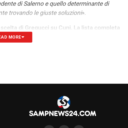
udente di Salerno e quello determinante di
te trovando le giuste soluzioni
».
scelta di Gregucci su Cuni. La lista completa
EAD MORE
S