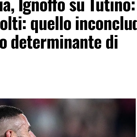
a, Ignoffo su Tutino:
olti: quello inconclu
tro determinante di