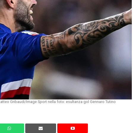
tteo Gribaudi/Image Sport nella foto: esultanza gol Gennaro Tutino