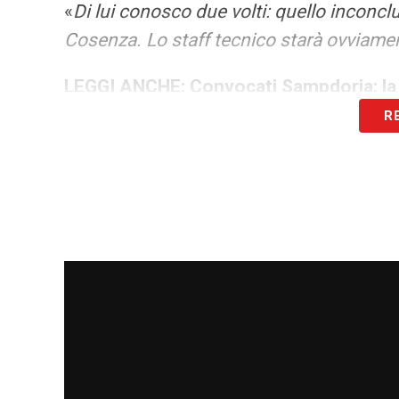
«
Di lui conosco due volti: quello inconcl
Cosenza. Lo staff tecnico starà ovviamen
LEGGI ANCHE:
Convocati Sampdoria: la 
R
LA PLAYLIST DELLE NOSTRE TOP NEW