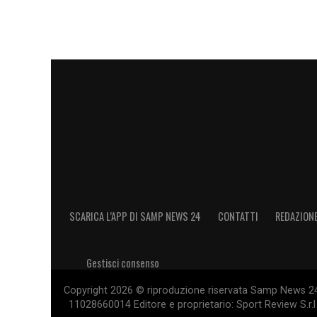
SCARICA L’APP DI SAMP NEWS 24
CONTATTI
REDAZION
Gestisci consenso
Copyright 2026 © riproduzione riservata Samp News 24 -
11028660014 Editore e proprietario: Sport Review S.r.l