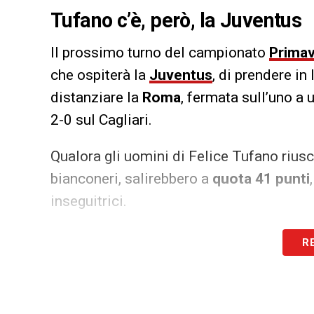
Tufano c’è, però, la Juventus
Il prossimo turno del campionato
Prima
che ospiterà la
Juventus
, di prendere in 
distanziare la
Roma
, fermata sull’uno a 
2-0 sul Cagliari.
Qualora gli uomini di Felice Tufano rius
bianconeri, salirebbero a
quota 41 punti
inseguitrici.
LA PLAYLIST DELLE NOSTRE TOP NEW
R