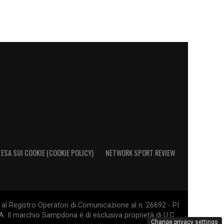
ESA SUI COOKIE (COOKIE POLICY)
NETWORK SPORT REVIEW
al Registro Operatori di Comunicazione al n. 26692 - PI
. Il marchio Sampdoria è di esclusiva proprietà di U.C.
Change privacy settings