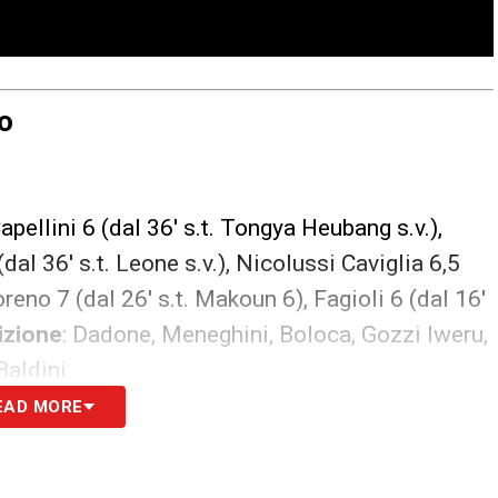
o
apellini 6 (dal 36′ s.t. Tongya Heubang s.v.),
dal 36′ s.t. Leone s.v.), Nicolussi Caviglia 6,5
reno 7 (dal 26′ s.t. Makoun 6), Fagioli 6 (dal 16′
izione
: Dadone, Meneghini, Boloca, Gozzi Iweru,
 Baldini.
EAD MORE
a 5, Farabegoli 6, Veips 6, Campeol 6; Peeters 6,
 6 (dal 12′ s.t. Benedetti 6); Bahlouli 5,5 (dal 1′