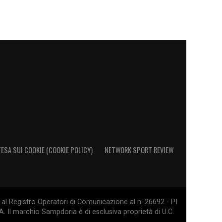
ESA SUI COOKIE (COOKIE POLICY)
NETWORK SPORT REVIEW
al Registro Operatori di Comunicazione al n. 26692 - PI
. Il marchio Sampdoria è di esclusiva proprietà di U.C.