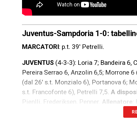
Juventus-Sampdoria 1-0: tabellin
MARCATORI
: p.t. 39′ Petrelli.
JUVENTUS
(4-3-3): Loria 7; Bandeira 6, C
Pereira Serrao 6, Anzolin 6,5; Morrone 6 (
(dal 26′ s.t. Monzialo 6), Portanova 6; Mo
s.t. Francofonte 6), Petrelli 7,5.
A dispos
Pienlli, Frederiksen, Penner.
Allenatore
:
R
SAMPDORIA
(4-3-3): Hutvagner 5,5; Dod
Soomets 6 (dal 36′ s.t. Amado s.v.), Canovi