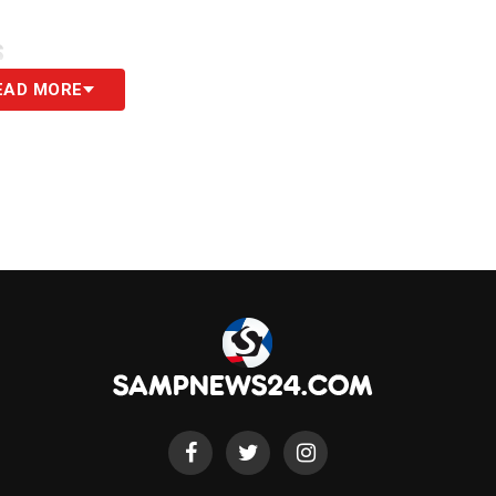
S
EAD MORE