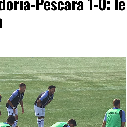
oria-Pescara 1-0: le
h