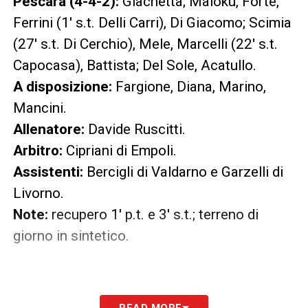
Pescara (4-4-2):
Giachetta; Maloku, Forte,
Ferrini (1′ s.t. Delli Carri), Di Giacomo; Scimia
(27′ s.t. Di Cerchio), Mele, Marcelli (22′ s.t.
Capocasa), Battista; Del Sole, Acatullo.
A disposizione:
Fargione, Diana, Marino,
Mancini.
Allenatore:
Davide Ruscitti.
Arbitro:
Cipriani di Empoli.
Assistenti:
Bercigli di Valdarno e Garzelli di
Livorno.
Note:
recupero 1′ p.t. e 3′ s.t.; terreno di
giorno in sintetico.
READ MORE