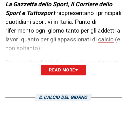
L
a Gazzetta dello Sport, Il Corriere dello
Sport e Tuttosport
rappresentano i principali
quotidiani sportivi in Italia. Punto di
riferimento ogni giorno tanto per gli addetti ai
lavori quanto per gli appassionati di
calcio
(e
non soltanto).
Sono decine di migliaia le copie vendute tutte
READ MORE
le mattine in edicola, ma un’anteprima dei
principali contenuti può essere consultata
già dalla sera precedente. Ecco, allora, le
prime pagine dei
Quotidiani Sportivi
di
oggi
IL CALCIO DEL GIORNO
in edicola: