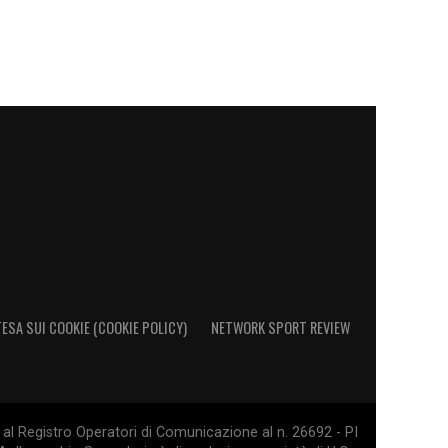
ESA SUI COOKIE (COOKIE POLICY)
NETWORK SPORT REVIEW
al Registro Operatori di Comunicazione al n. 26692 - PI