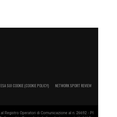
ESA SUI COOKIE (COOKIE POLICY)
NETWORK SPORT REVIEW
al Registro Operatori di Comunicazione al n. 26692 - PI