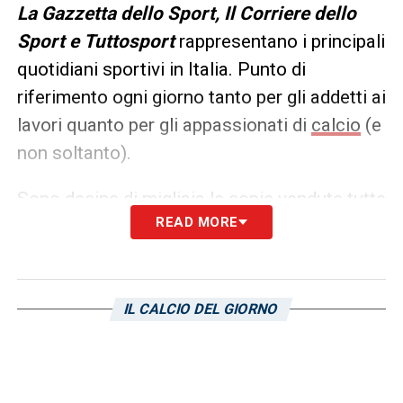
L
a Gazzetta dello Sport, Il Corriere dello
Sport e Tuttosport
rappresentano i principali
quotidiani sportivi in Italia. Punto di
riferimento ogni giorno tanto per gli addetti ai
lavori quanto per gli appassionati di
calcio
(e
non soltanto).
Sono decine di migliaia le copie vendute tutte
READ MORE
le mattine in edicola, ma un’anteprima dei
principali contenuti può essere consultata
già dalla sera precedente. Ecco, allora, le
prime pagine dei
Quotidiani Sportivi
di
oggi
IL CALCIO DEL GIORNO
in edicola: