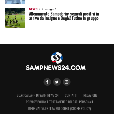
NEWS
2 ore ago
Allenamento Sampdoria: segnali positivi in
arrivo da Insigne e Begić! Tutino in gruppo
SCARICA L’APP DI SAMP NEWS 24
CONTATTI
REDAZIONE
PRIVACY POLICY E TRATTAMENTO DEI DATI PERSONALI
INFORMATIVA ESTESA SUI COOKIE (COOKIE POLICY)