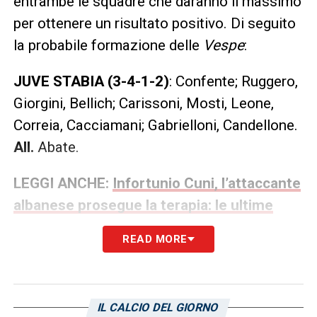
entrambe le squadre che daranno il massimo
per ottenere un risultato positivo. Di seguito
la probabile formazione delle
Vespe
:
JUVE STABIA (3-4-1-2)
: Confente; Ruggero,
Giorgini, Bellich; Carissoni, Mosti, Leone,
Correia, Cacciamani; Gabrielloni, Candellone.
All.
Abate.
LEGGI ANCHE:
Infortunio Cuni, l’attaccante
albanese prosegue la terapia: le ultime
dopo l’allenamento odierno
READ MORE
LA PLAYLIST DELLE NOSTRE TOP NEWS
IL CALCIO DEL GIORNO