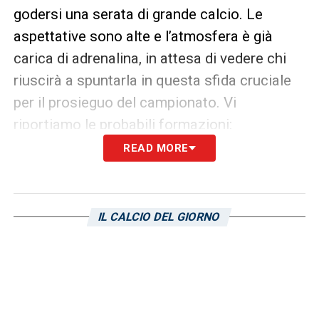
godersi una serata di grande calcio. Le
aspettative sono alte e l’atmosfera è già
carica di adrenalina, in attesa di vedere chi
riuscirà a spuntarla in questa sfida cruciale
per il prosieguo del campionato. Vi
riportiamo le probabili formazioni:
READ MORE
SAMPDORIA (4-2-3-1)
: Ghidotti; Venuti,
Riccio, Hadzikadunic, Ioannou;
Abildgaard, Henderson; Depaoli, Barak,
IL CALCIO DEL GIORNO
Cherubini; Coda.
Allenatore
: Massimo
Donati.
LA PLAYLIST DELLE NOSTRE TOP NEWS