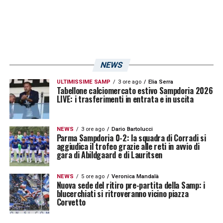
NEWS
ULTIMISSIME SAMP
3 ore ago
Elia Serra
Tabellone calciomercato estivo Sampdoria 2026
LIVE: i trasferimenti in entrata e in uscita
NEWS
3 ore ago
Dario Bartolucci
Parma Sampdoria 0-2: la squadra di Corradi si
aggiudica il trofeo grazie alle reti in avvio di
gara di Abildgaard e di Lauritsen
NEWS
5 ore ago
Veronica Mandalà
Nuova sede del ritiro pre-partita della Samp: i
blucerchiati si ritroveranno vicino piazza
Corvetto