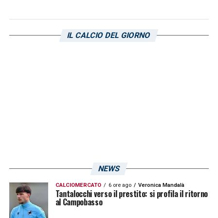
Lucchesi; Birindelli, Pessina, Obiang, Azzi;
Mota, Caprari; Alvarez.
All.
Bianco.
IL CALCIO DEL GIORNO
SAMPDORIA (3-4-2-1)
: Coucke; Riccio,
Hadzikadunic, Vulikic; Depaoli, Abildgaard,
Henderson, Venuti; Barak, Cherubini; Cuni.
All.
Donati.
LE ULTIME NOTIZIE SULLA SAMPDORIA
LA PLAYLIST DELLE NOSTRE TOP NEWS
NEWS
CALCIOMERCATO
6 ore ago
Veronica Mandalà
Tantalocchi verso il prestito: si profila il ritorno
al Campobasso