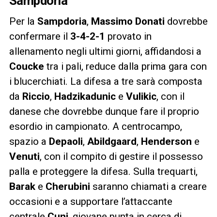
Sampdoria
Per la
Sampdoria
,
Massimo Donati
dovrebbe
confermare il
3-4-2-1
provato in
allenamento negli ultimi giorni, affidandosi a
Coucke
tra i pali, reduce dalla prima gara con
i blucerchiati. La difesa a tre sarà composta
da
Riccio
,
Hadzikadunic
e
Vulikic
, con il
danese che dovrebbe dunque fare il proprio
esordio in campionato. A centrocampo,
spazio a
Depaoli
,
Abildgaard
,
Henderson
e
Venuti
, con il compito di gestire il possesso
palla e proteggere la difesa. Sulla trequarti,
Barak
e
Cherubini
saranno chiamati a creare
occasioni e a supportare l’attaccante
centrale
Cuni
, giovane punta in cerca di