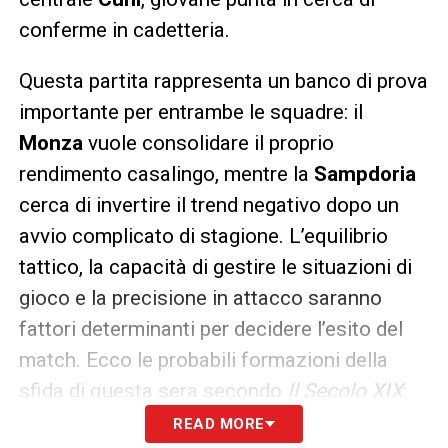
conferme in cadetteria.
Questa partita rappresenta un banco di prova
importante per entrambe le squadre: il
Monza
vuole consolidare il proprio
rendimento casalingo, mentre la
Sampdoria
cerca di invertire il trend negativo dopo un
avvio complicato di stagione. L’equilibrio
tattico, la capacità di gestire le situazioni di
gioco e la precisione in attacco saranno
fattori determinanti per decidere l’esito del
match. Ecco le probabili formazioni della
sfida di questa sera secondo
Il Secolo XIX
:
READ MORE
MONZA (3-4-2-1)
: Thiam; Delli Carri, Izzo,