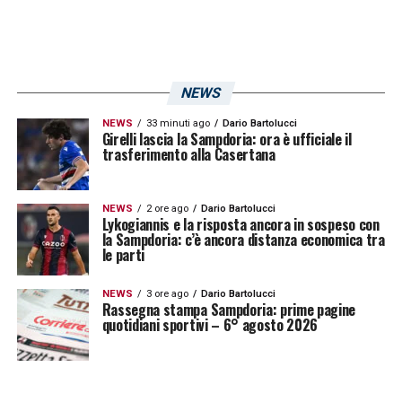
Casalino, Diop, Amarandei sono solo alcuni
esempi. Si presterà attenzione inoltre a
quello che è il risultato sportivo ricercando
NEWS
un miglioramento della stagione passata»
.
NEWS
33 minuti ago
Dario Bartolucci
Girelli lascia la Sampdoria: ora è ufficiale il
trasferimento alla Casertana
LA PLAYLIST DELLE NOSTRE TOP NEWS
NEWS
2 ore ago
Dario Bartolucci
Lykogiannis e la risposta ancora in sospeso con
la Sampdoria: c’è ancora distanza economica tra
le parti
NEWS
3 ore ago
Dario Bartolucci
Rassegna stampa Sampdoria: prime pagine
quotidiani sportivi – 6° agosto 2026