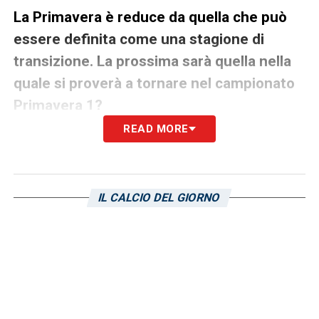
La Primavera è reduce da quella che può
essere definita come una stagione di
transizione. La prossima sarà quella nella
quale si proverà a tornare nel campionato
Primavera 1?
READ MORE
«La Primavera è una fucina di talenti per la
prima squadra, quindi l’obiettivo è creare
talento per la prima squadra, cosa che va di
IL CALCIO DEL GIORNO
pari passo con il risultato sportivo. Faremo
una squadra per migliorare il campionato di
quest’anno, l’obiettivo per la Primavera della
Samp è creare talento a disposizione della
prima squadra. Una cosa che quest’anno ci è
riuscita. Malanca, Papasergio, Krastev,