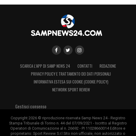
SCARICA L’APP DI SAMP NEWS 24
CONTATTI
REDAZIONE
PRIVACY POLICY E TRATTAMENTO DEI DATI PERSONALI
INFORMATIVA ESTESA SUI COOKIE (COOKIE POLICY)
NETWORK SPORT REVIEW
Gestisci consenso
Copyright 2026 © riproduzione riservata Samp News 24 - Registro
Stampa Tribunale di Torino n. 44 del 07/09/2021 - Iscritto al Registro
Operatori di Comunicazione al n. 26692 - PI 11028660014 Editore e
proprietario: Sport Review S.r.l Sito non ufficiale, non autorizzato o