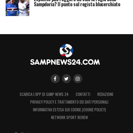
Sampdoria? Il punto sul regista blucerchiato
SCARICA L’APP DI SAMP NEWS 24
CONTATTI
REDAZIONE
PRIVACY POLICY E TRATTAMENTO DEI DATI PERSONALI
INFORMATIVA ESTESA SUI COOKIE (COOKIE POLICY)
NETWORK SPORT REVIEW