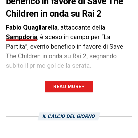
benefico in favore di Save The
Children in onda su Rai 2
Fabio Quagliarella
, attaccante della
Sampdoria
, è sceso in campo per “La
Partita”, evento benefico in favore di Save
The Children in onda su Rai 2, segnando
subito il primo gol della serata.
La sfida vede “Napoli contro Resto d’Italia” e
READ MORE
ha come protagonisti moltissimi attori,
cantanti e calciatori del presente e del
passato. Oltre al capitano doriano, infatti,
IL CALCIO DEL GIORNO
sono in campo anche Federico Balzaretti,
Federico Barba, Gokhan Inler, Gigi Di Biagio,