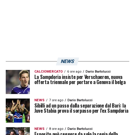
Stefano Mauri, Alessio Cerci, Gennaro Iezzo,
Giandomenico Mesto, Federico Peluso,
Guglielmo Stendardo.
LA PLAYLIST DELLE NOSTRE TOP NEWS
NEWS
CALCIOMERCATO
6 ore ago
Dario Bartolucci
La Sampdoria insiste per Verschaeren, nuova
offerta triennale per portare a Genova il belga
NEWS
7 ore ago
Dario Bartolucci
Sibilli ad un passo dalla separazione dal Bari: la
Juve Stabia prova il sorpasso per l’ex Sampdoria
NEWS
8 ore ago
Dario Bartolucci
Esposito può reggere da solo la regia della