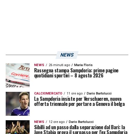
trascinare i blucerchiati verso l’immediata
risalita in Serie A».
LA PLAYLIST DELLE NOSTRE TOP NEWS
NEWS
NEWS
26 minuti ago
Maria Floris
Rassegna stampa Sampdoria: prime pagine
quotidiani sportivi – 8 agosto 2026
CALCIOMERCATO
11 ore ago
Dario Bartolucci
La Sampdoria insiste per Verschaeren, nuova
offerta triennale per portare a Genova il belga
NEWS
12 ore ago
Dario Bartolucci
Sibilli ad un passo dalla separazione dal Bari: la
Juve Stabia prova il sorpasso per l’ex Sampdoria