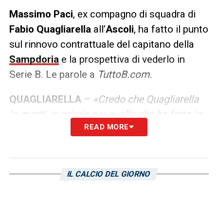
Massimo
Paci
, ex compagno di squadra di
Fabio Quagliarella
all’
Ascoli
, ha fatto il punto
sul rinnovo contrattuale del capitano della
Sampdoria
e la prospettiva di vederlo in
Serie B. Le parole a
TuttoB.com.
QUAGLIARELLA
–
«Credo che Quagliarella
lo meriti, in primis per quello che ha fatto in
READ MORE
questi anni. La Samp, poi, affronterà la Serie
B con l’obiettivo di vincere, perciò dovrà
dotarsi di un gruppo forte in cui siano
presenti dei leader conclamati all’interno
IL CALCIO DEL GIORNO
dello spogliatoio. Fabio incarna alla
perfezione questo ruolo e se motivato può