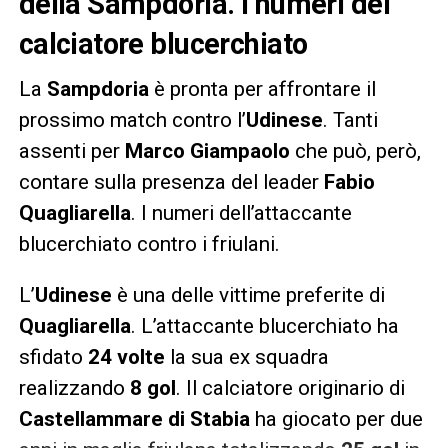
della Sampdoria. I numeri del
calciatore blucerchiato
La
Sampdoria
è pronta per affrontare il
prossimo match contro l’
Udinese
. Tanti
assenti per
Marco Giampaolo
che può, però,
contare sulla presenza del leader
Fabio
Quagliarella
. I numeri dell’attaccante
blucerchiato contro i friulani.
L’
Udinese
è una delle vittime preferite di
Quagliarella
. L’attaccante blucerchiato ha
sfidato
24 volte
la sua ex squadra
realizzando
8 gol
. Il calciatore originario di
Castellammare di Stabia
ha giocato per due