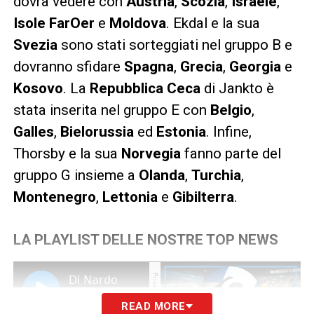
dovrà vedere con
Austria
,
Scozia
,
Israele
,
Isole FarOer
e
Moldova
. Ekdal e la sua
Svezia
sono stati sorteggiati nel gruppo B e
dovranno sfidare
Spagna
,
Grecia
,
Georgia
e
Kosovo
. La
Repubblica Ceca
di Jankto è
stata inserita nel gruppo E con
Belgio
,
Galles
,
Bielorussia
ed
Estonia
. Infine,
Thorsby e la sua
Norvegia
fanno parte del
gruppo G insieme a
Olanda
,
Turchia
,
Montenegro
,
Lettonia
e
Gibilterra
.
LA PLAYLIST DELLE NOSTRE TOP NEWS
READ MORE