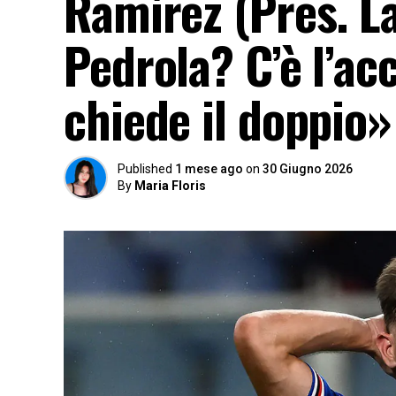
Ramírez (Pres. L
Pedrola? C’è l’ac
chiede il doppio»
Published
1 mese ago
on
30 Giugno 2026
By
Maria Floris