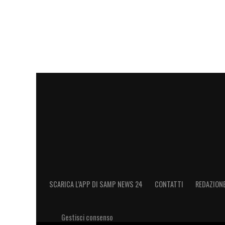
Pedrola solo se tutti rispetteranno qua
rescissoria stabilita con il club precede
completo con il giocatore. Se l’agente 
altre squadre mostrano interesse, dovrà o
non si troverà un accordo, finirà in un’al
possibile, e offriremmo cifre più alte an
Ultimissime Sampdoria LIVE: idea Pecori
Thorsby
SCARICA L’APP DI SAMP NEWS 24
CONTATTI
REDAZION
Gestisci consenso