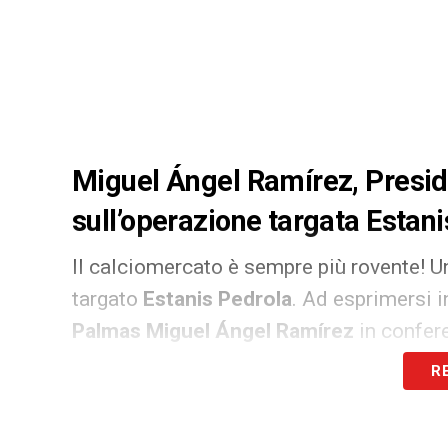
Miguel Ángel Ramírez, Presid
sull’operazione targata Estani
Il calciomercato è sempre più rovente! Un 
targato
Estanis Pedrola
. Ad esprimersi i
Palmas Miguel Ángel Ramírez
in confer
dichiarazioni riprese da
udlaspalmas.net
R
«Abbiamo già un accordo con la Sampdori
ora l’agente pretende il doppio del suo a