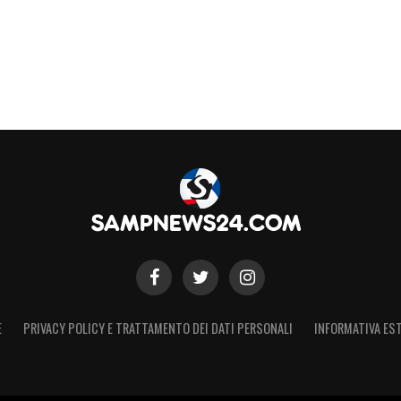
nto già concordato. Abbiamo pagato la clausola
nte, senza problemi, e avevamo un pre-contratto
improvvisamente chiede cifre maggiori perché
rientarsi altrove. Il ragazzo vuole restare, ma se
tra squadra. Continueremo a lottare per lui finché
che senza dover pagare la clausola».
no per l’attacco, ritorno di fiamma per
E
PRIVACY POLICY E TRATTAMENTO DEI DATI PERSONALI
INFORMATIVA EST