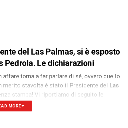
ente del Las Palmas, si è esposto
s Pedrola. Le dichiarazioni
affare torna a far parlare di sé, ovvero quello
n merito stavolta è stato il Presidente del
Las
enza stampa! Vi riportiamo di seguito le
:
EAD MORE
a e un contratto definito con il giocatore, ma
ttuale stipendio. Quindi, acquisteremo Estanis