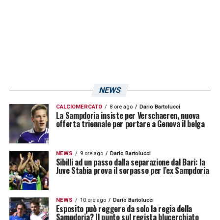
NEWS
CALCIOMERCATO
8 ore ago
Dario Bartolucci
La Sampdoria insiste per Verschaeren, nuova
offerta triennale per portare a Genova il belga
NEWS
9 ore ago
Dario Bartolucci
Sibilli ad un passo dalla separazione dal Bari: la
Juve Stabia prova il sorpasso per l’ex Sampdoria
NEWS
10 ore ago
Dario Bartolucci
Esposito può reggere da solo la regia della
Sampdoria? Il punto sul regista blucerchiato