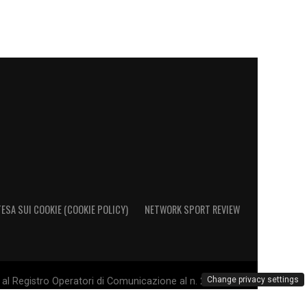
ESA SUI COOKIE (COOKIE POLICY)
NETWORK SPORT REVIEW
Change privacy settings
al Registro Operatori di Comunicazione al n. 26692 - PI
. Il marchio Sampdoria è di esclusiva proprietà di U.C.