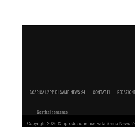
SCARICA L’APP DI SAMP NEWS 24
CONTATTI
REDAZION
Gestisci consenso
Copyright 2026 © riproduzione riservata Samp News 24 -
11028660014 Editore e proprietario: Sport Review S.r.l