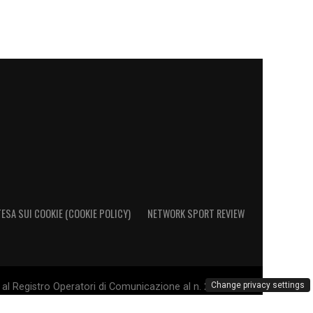
ESA SUI COOKIE (COOKIE POLICY)
NETWORK SPORT REVIEW
Change privacy settings
al Registro Operatori di Comunicazione al n. 26692 - PI
. Il marchio Sampdoria è di esclusiva proprietà di U.C.