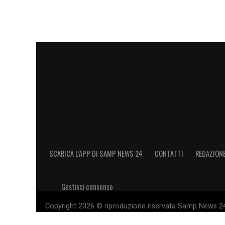
SCARICA L’APP DI SAMP NEWS 24
CONTATTI
REDAZION
Gestisci consenso
Copyright 2026 © riproduzione riservata Samp News 24 -
11028660014 Editore e proprietario: Sport Review S.r.l