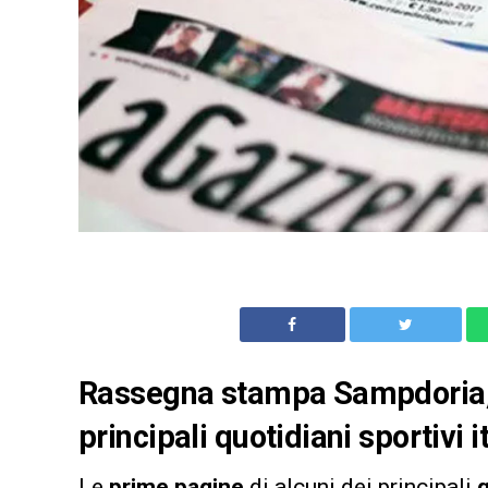
Rassegna stampa Sampdoria, 
principali quotidiani sportivi i
Le
prime pagine
di alcuni dei principali
q