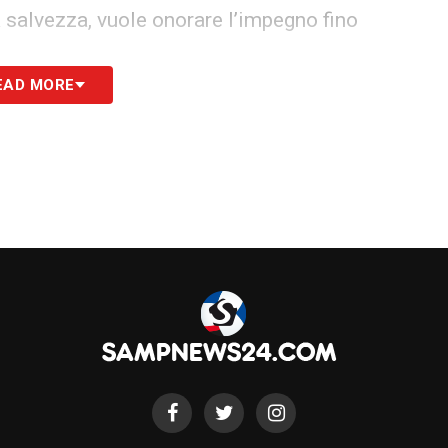
a salvezza, vuole onorare l’impegno fino
EAD MORE
e Sampdoria
re faticato a imporre il proprio gioco contro la
ta di stasera non è dunque solo un’ultima
ta, ma anche l’occasione per riscrivere un pezzo
o contro la
Sampdoria
proprio nella notte più
to perfetto per il “miracolo” richiesto alla
S