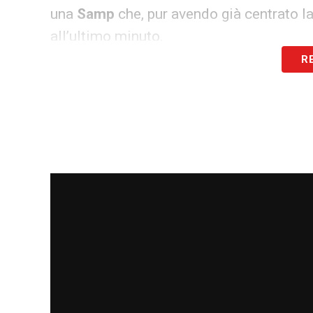
una
Samp
che, pur avendo già centrato l
all’ultimo minuto.
R
Il peso della storia tra Reggiana 
Dal 1966 a oggi, il club emiliano ha semp
formazione genovese in Serie B. La parti
chance per evitare la retrocessione diret
di storia del club. Spezzare l’incantesim
importante dell’anno sarebbe il coronamen
gestione
Bisoli
.
LA PLAYLIST DELLE NOSTRE TOP NEW