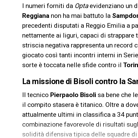
I numeri forniti da
Opta
evidenziano un da
Reggiana
non ha mai battuto la
Sampdor
precedenti disputati a Reggio Emilia a par
nettamente ai liguri, capaci di strappare t
striscia negativa rappresenta un record 
giocato così tanti incontri interni in Seri
sorte è toccata nelle sfide contro il
Tori
La missione di Bisoli contro la S
Il tecnico
Pierpaolo Bisoli
sa bene che le
il compito stasera è titanico. Oltre a dov
attualmente ultimi in classifica a 34 pun
combinazione favorevole di risultati sugl
solidità difensiva tipica delle squadre d