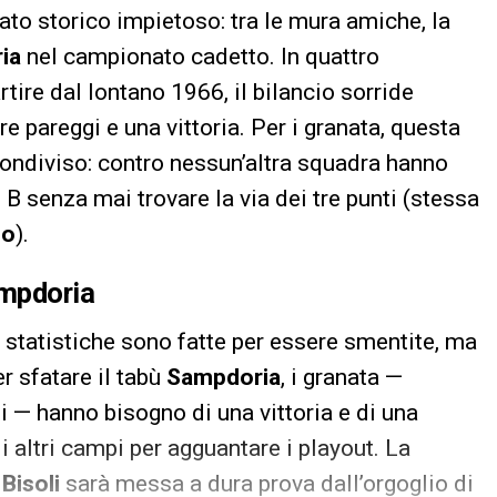
to storico impietoso: tra le mura amiche, la
ia
nel campionato cadetto. In quattro
tire dal lontano 1966, il bilancio sorride
re pareggi e una vittoria. Per i granata, questa
condiviso: contro nessun’altra squadra hanno
e B senza mai trovare la via dei tre punti (stessa
no
).
ampdoria
 statistiche sono fatte per essere smentite, ma
er sfatare il tabù
Sampdoria
, i granata —
ti — hanno bisogno di una vittoria e di una
i altri campi per agguantare i playout. La
i
Bisoli
sarà messa a dura prova dall’orgoglio di