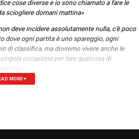
dice cose diverse e io sono chiamato a fare le
 da sciogliere domani mattina»
non deve incidere assolutamente nulla, c’è poco
to dove ogni partita è uno spareggio, ogni
o di classifica, ma dovremo vivere anche le
singola occasione per fare qualcosa di
biettivo»
.
EAD MORE
chiaramente costruita per altri obiettivi,
rte nei nomi, ma che ha i nostri stessi punti e
o e cercare di fare la partita della vita per fare
 obiettivo. La mia squadra soffre alcuni tipo di
nti di riferimento e grande verticalità. Quella di
iversa rispetto a Cosenza»