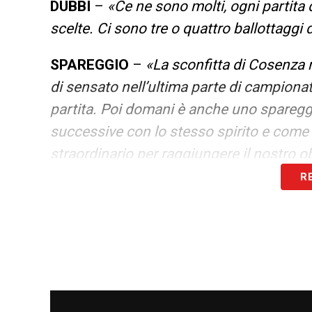
DUBBI
–
«Ce ne sono molti, ogni partita 
scelte. Ci sono tre o quattro ballottaggi
SPAREGGIO
–
«La sconfitta di Cosenza 
di sensato nell’ultima parte di campiona
partita. Poi domani è anche uno spareggi
successive con lo stesso spirito e come 
straordinario per raggiungere il nostro o
R
SAMPDORIA
–
«Si tratta di una squadra 
cambiata molto nel mercato di gennaio, fo
quindi dobbiamo viverla come uno spareggi
punti importanti per avvicinarci al nostro
partite, come quelle sporche, con pochi pu
domani penso però che sia una partita d