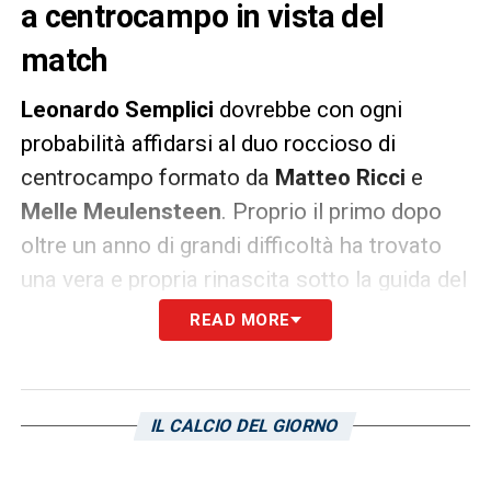
a centrocampo in vista del
match
Leonardo Semplici
dovrebbe con ogni
probabilità affidarsi al duo roccioso di
centrocampo formato da
Matteo Ricci
e
Melle Meulensteen
. Proprio il primo dopo
oltre un anno di grandi difficoltà ha trovato
una vera e propria rinascita sotto la guida del
nuovo tecnico blucerchiato, pronto a dargli
READ MORE
fiducia anche contro la Reggiana da titolare
nella prossima trasferta della
Sampdoria
di
Serie B
.
IL CALCIO DEL GIORNO
LA PLAYLIST DELLE NOSTRE TOP NEWS