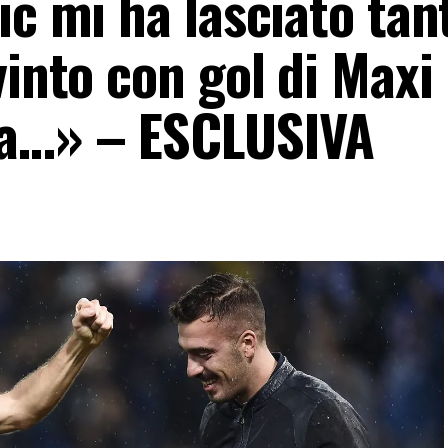
ic mi ha lasciato tan
vinto con gol di Maxi
da…» – ESCLUSIVA