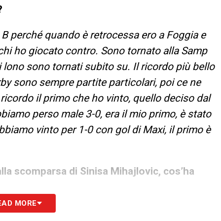
?
e B perché quando è retrocessa ero a Foggia e
e chi ho giocato contro. Sono tornato alla Samp
lono sono tornati subito su. Il ricordo più bello
rby sono sempre partite particolari, poi ce ne
 ricordo il primo che ho vinto, quello deciso dal
bbiamo perso male 3-0, era il mio primo, è stato
bbiamo vinto per 1-0 con gol di Maxi, il primo è
dalla scomparsa di Sinisa Mihajlovic, cos’ha
EAD MORE
miglior ricordo che ho di lui è legato a quello