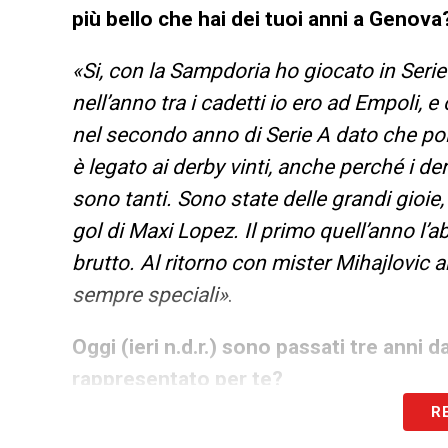
più bello che hai dei tuoi anni a Genova
«Si, con la Sampdoria ho giocato in Seri
nell’anno tra i cadetti io ero ad Empoli, 
nel secondo anno di Serie A dato che poi 
è legato ai derby vinti, anche perché i de
sono tanti. Sono state delle grandi gioie,
gol di Maxi Lopez. Il primo quell’anno l’a
brutto. Al ritorno con mister Mihajlovic a
sempre speciali»
.
Oggi (ieri n.d.r.) sono passati tre anni 
rappresentato per te?
R
«Sicuramente la ferita è ancora aperta, il 